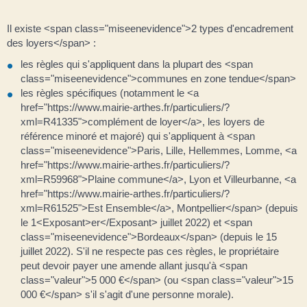
Il existe <span class="miseenevidence">2 types d'encadrement
des loyers</span> :
les règles qui s'appliquent dans la plupart des <span
class="miseenevidence">communes en zone tendue</span>
les règles spécifiques (notamment le <a
href="https://www.mairie-arthes.fr/particuliers/?
xml=R41335">complément de loyer</a>, les loyers de
référence minoré et majoré) qui s'appliquent à <span
class="miseenevidence">Paris, Lille, Hellemmes, Lomme, <a
href="https://www.mairie-arthes.fr/particuliers/?
xml=R59968">Plaine commune</a>, Lyon et Villeurbanne, <a
href="https://www.mairie-arthes.fr/particuliers/?
xml=R61525">Est Ensemble</a>, Montpellier</span> (depuis
le 1<Exposant>er</Exposant> juillet 2022) et <span
class="miseenevidence">Bordeaux</span> (depuis le 15
juillet 2022). S'il ne respecte pas ces règles, le propriétaire
peut devoir payer une amende allant jusqu'à <span
class="valeur">5 000 €</span> (ou <span class="valeur">15
000 €</span> s'il s'agit d'une personne morale).