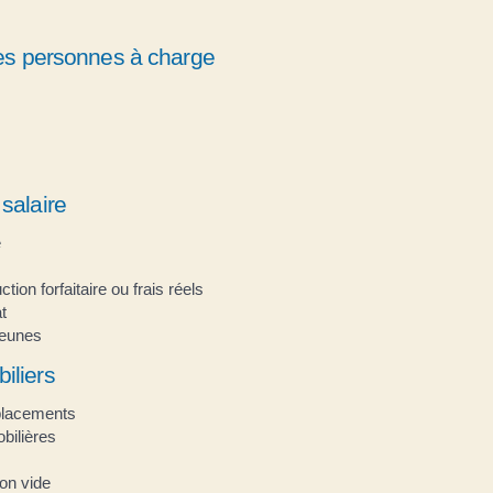
 les personnes à charge
salaire
e
tion forfaitaire ou frais réels
t
jeunes
iliers
placements
bilières
on vide