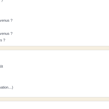
 ?
evenus ?
revenus ?
rs ?
ôt
amation…)