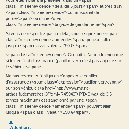
vous êtes invité à la présenter dans un <span
class="miseenevidence">délai de 5 jours</span> auprès d'un
<span class="miseenevidence">commissariat de
police</span> ou d'une <span
class="miseenevidence">brigade de gendarmerie</span>.
Si vous ne respectez pas ce délai, vous risquez une <span
class="miseenevidence">amende</span> pouvant aller
jusqu'à <span class="valeur">750 €</span>.
<span class="miseenevidence">Connaître l'amende encourue
si le certificat d'assurance (papillon vert) n'est pas apposé sur
le véhicule</span>
Ne pas respecter l'obligation d'apposer le certificat
d'assurance (<span class="expression">papillon vert</span>)
sur son véhicule (<a href="http://www.mairie-
arthes.fr/demarches-3/?xml=R45943">PTAC</a> de 3,5
tonnes maximum) est sanctionné par une <span
class="miseenevidence">amende</span> pouvant aller
jusqu'à <span class="valeur">150 €</span>.
Attention :