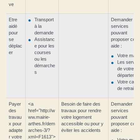
ve
Etre
Transport
Demander au
aidé
à la
services
pour
demande
pouvant
se
Assistanc
proposer cett
déplac
e pour les
aide :
er
courses
Votre mairi
ou les
Les servic
démarche
de votre
s
départeme
Votre cais
de retraite
Payer
<a
Besoin de faire des
Demander au
des
href="http://w
travaux pour rendre
services
travau
ww.mairie-
votre logement
pouvant
x pour
arthes.fr/dem
accessible ou pour y
proposer cett
adapte
arches-3/?
éviter les accidents
aide :
r votre
xml=F1613">
Votre mairi