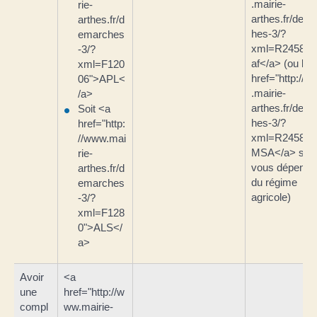
.mairie-
rie-
arthes.fr/dem
arthes.fr/d
hes-3/?
emarches
xml=R24582"
-3/?
af</a> (ou la 
xml=F120
href="http://
06">APL<
.mairie-
/a>
arthes.fr/dem
Soit <a
hes-3/?
href="http:
xml=R24583"
//www.mai
MSA</a> si
rie-
vous dépende
arthes.fr/d
du régime
emarches
agricole)
-3/?
xml=F128
0">ALS</
a>
Avoir
<a
une
href="http://w
compl
ww.mairie-