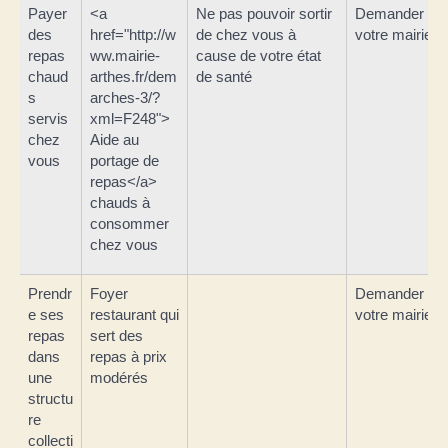
Payer
<a
Ne pas pouvoir sortir
Demander à
des
href="http://w
de chez vous à
votre mairie
repas
ww.mairie-
cause de votre état
chaud
arthes.fr/dem
de santé
s
arches-3/?
servis
xml=F248">
chez
Aide au
vous
portage de
repas</a>
chauds à
consommer
chez vous
Prendr
Foyer
Demander à
e ses
restaurant qui
votre mairie
repas
sert des
dans
repas à prix
une
modérés
structu
re
collecti