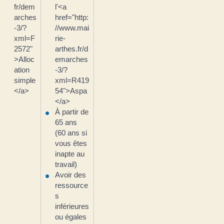
fr/dem
l'<a
arches
href="http:
-3/?
//www.mai
xml=F
rie-
2572"
arthes.fr/d
>Alloc
emarches
ation
-3/?
simple
xml=R419
</a>
54">Aspa
</a>
À partir de
65 ans
(60 ans si
vous êtes
inapte au
travail)
Avoir des
ressource
s
inférieures
ou égales