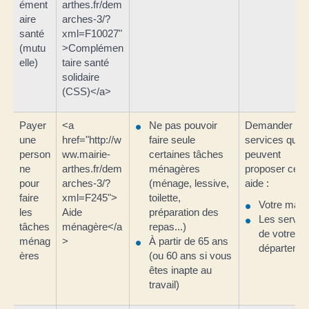
ément
arthes.fr/dem
aire
arches-3/?
santé
xml=F10027"
(mutu
>Complémen
elle)
taire santé
solidaire
(CSS)</a>
Payer
<a
Ne pas pouvoir
Demander au
une
href="http://w
faire seule
services qui
person
ww.mairie-
certaines tâches
peuvent
ne
arthes.fr/dem
ménagères
proposer cett
pour
arches-3/?
(ménage, lessive,
aide :
faire
xml=F245">
toilette,
Votre mairi
les
Aide
préparation des
Les servic
tâches
ménagère</a
repas...)
de votre
ménag
>
À partir de 65 ans
départeme
ères
(ou 60 ans si vous
êtes inapte au
travail)