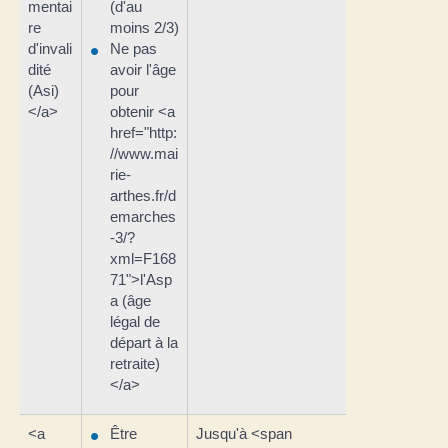
mentai
(d'au
re
moins 2/3)
d'invali
Ne pas
dité
avoir l'âge
(Asi)
pour
</a>
obtenir <a
href="http:
//www.mai
rie-
arthes.fr/d
emarches
-3/?
xml=F168
71">l'Asp
a (âge
légal de
départ à la
retraite)
</a>
<a
Être
Jusqu'à <span