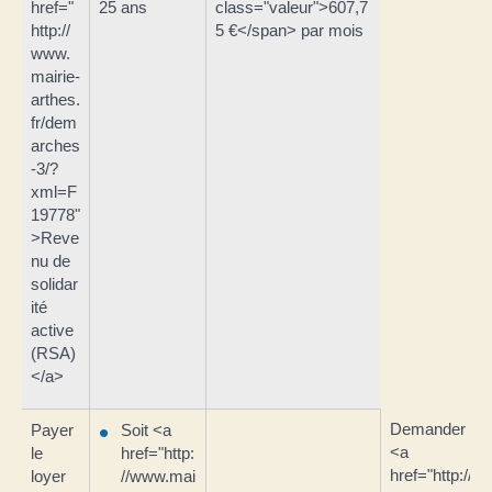
href="
25 ans
class="valeur">607,7
http://
5 €</span> par mois
www.
mairie-
arthes.
fr/dem
arches
-3/?
xml=F
19778"
>Reve
nu de
solidar
ité
active
(RSA)
</a>
Demander à l
Payer
Soit <a
<a
le
href="http:
href="http://
loyer
//www.mai