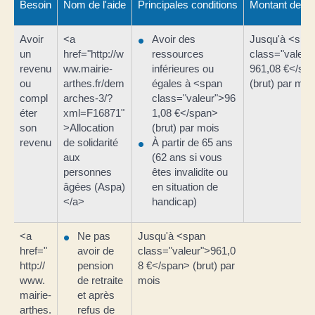
Besoin
Nom de l'aide
Principales conditions
Montant de l'a
Avoir
<a
Avoir des
Jusqu'à <spa
un
href="http://w
ressources
class="valeur
revenu
ww.mairie-
inférieures ou
961,08 €</sp
ou
arthes.fr/dem
égales à <span
(brut) par moi
compl
arches-3/?
class="valeur">96
éter
xml=F16871"
1,08 €</span>
son
>Allocation
(brut) par mois
revenu
de solidarité
À partir de 65 ans
aux
(62 ans si vous
personnes
êtes invalidite ou
âgées (Aspa)
en situation de
</a>
handicap)
<a
Ne pas
Jusqu'à <span
href="
avoir de
class="valeur">961,0
http://
pension
8 €</span> (brut) par
www.
de retraite
mois
mairie-
et après
arthes.
refus de