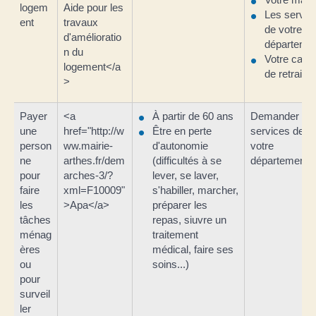
logem
Aide pour les
Les servic
ent
travaux
de votre
d'amélioratio
départeme
n du
Votre cais
logement</a
de retraite
>
Payer
<a
À partir de 60 ans
Demander au
une
href="http://w
Être en perte
services de
person
ww.mairie-
d'autonomie
votre
ne
arthes.fr/dem
(difficultés à se
département
pour
arches-3/?
lever, se laver,
faire
xml=F10009"
s'habiller, marcher,
les
>Apa</a>
préparer les
tâches
repas, siuvre un
ménag
traitement
ères
médical, faire ses
ou
soins...)
pour
surveil
ler