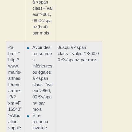
à <span
class="val
eur">961,
08 €</spa
n>(brut)
par mois
<a
Avoir des
Jusqu'à <span
href="
ressource
class="valeur">860,0
http://
s
0 €</span> par mois
www.
inférieures
mairie-
ou égales
arthes.
à <span
fr/dem
class="val
arches
eur">860,
-3/?
00 €</spa
xml=F
n> par
16940"
mois
>Alloc
Être
ation
reconnu
supplé
invalide