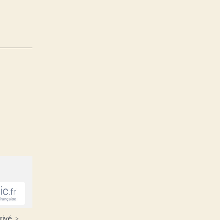
privé
>