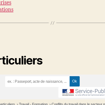
rises
ations
ticuliers
articuliers
Travail - Formation
Conflits du travail dans le secteur 
>
>