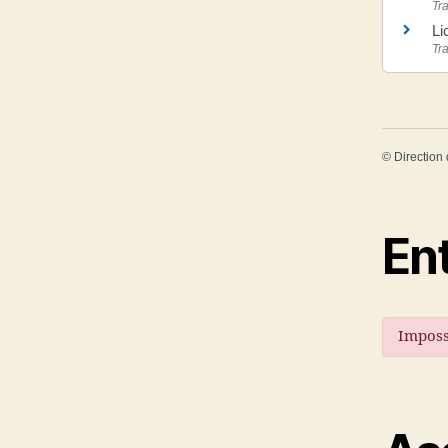
Tra
Li
Tra
©
Direction 
En
Imposs