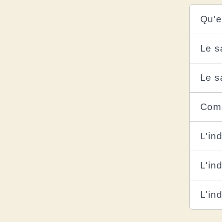
Qu'e
Le sa
Le s
Comm
L'in
L'in
L'in