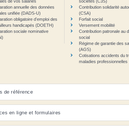
ales de vos salariés
sociétés (C3S)
aration annuelle des données
Contribution solidarité aut
ales unifiée (DADS-U)
(CSA)
aration obligatoire d'emploi des
Forfait social
ailleurs handicapés (DOETH)
Versement mobilité
aration sociale nominative
Contribution patronale au 
N)
social
Régime de garantie des sa
(AGS)
Cotisations accidents du tr
maladies professionnelles
s de référence
ces en ligne et formulaires