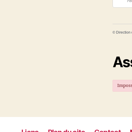
Fé
©
Direction 
As
Imposs