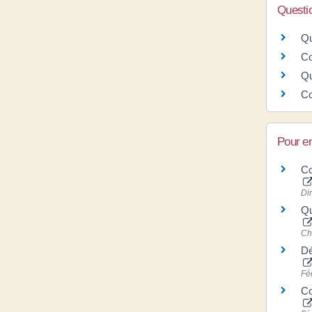
Questi
Qu
Co
Qu
Co
Pour en
Co
Dir
Qu
Ch
Dé
Fé
Co