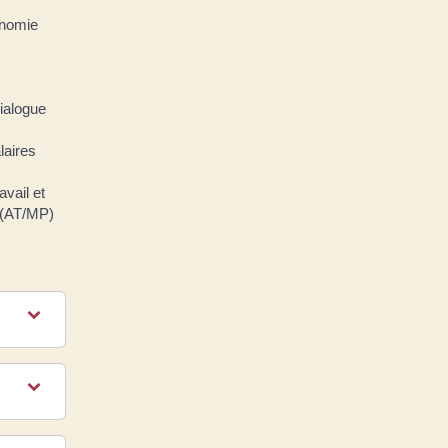
onomie
dialogue
laires
avail et
 (AT/MP)