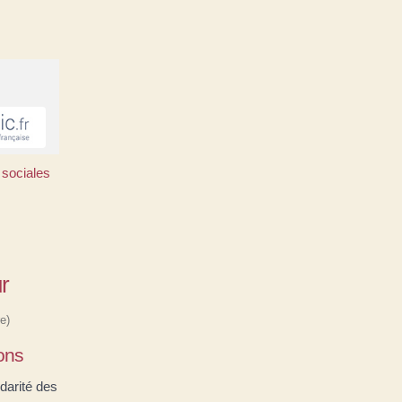
 sociales
r
e)
ions
idarité des