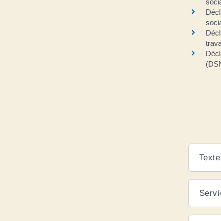
soci
Décl
soci
Décl
trav
Décl
(DS
Texte
Servi