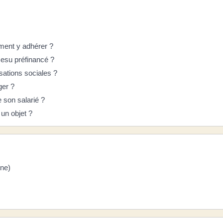
mment y adhérer ?
Cesu préfinancé ?
isations sociales ?
ger ?
e son salarié ?
 un objet ?
nne)