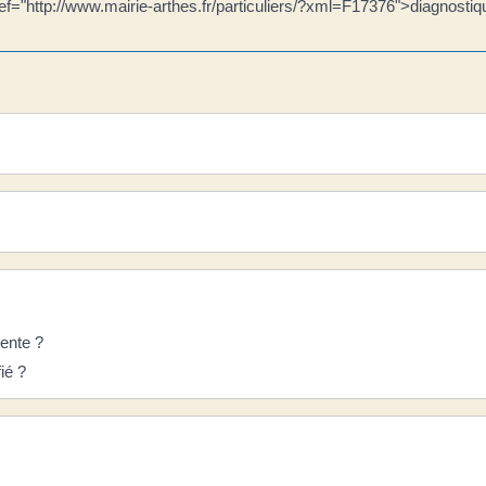
href="http://www.mairie-arthes.fr/particuliers/?xml=F17376">diagnosti
vente ?
ié ?