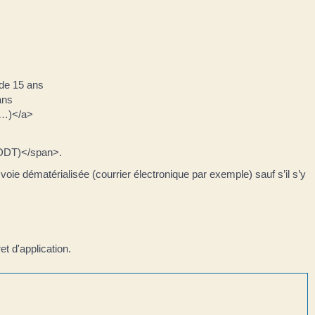
s de 15 ans
ans
on…)</a>
 (DDT)</span>.
voie dématérialisée (courrier électronique par exemple) sauf s’il s’y
t d'application.