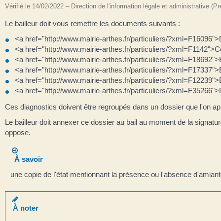
Vérifié le 14/02/2022 – Direction de l'information légale et administrative (P
Le bailleur doit vous remettre les documents suivants :
<a href="http://www.mairie-arthes.fr/particuliers/?xml=F16096
<a href="http://www.mairie-arthes.fr/particuliers/?xml=F1142">C
<a href="http://www.mairie-arthes.fr/particuliers/?xml=F18692">État 
<a href="http://www.mairie-arthes.fr/particuliers/?xml=F17337">État
<a href="http://www.mairie-arthes.fr/particuliers/?xml=F12239">
<a href="http://www.mairie-arthes.fr/particuliers/?xml=F35266">
Ces diagnostics doivent être regroupés dans un dossier que l'on a
Le bailleur doit annexer ce dossier au bail au moment de la signature
oppose.
À savoir
une copie de l'état mentionnant la présence ou l'absence d'amiante
À noter