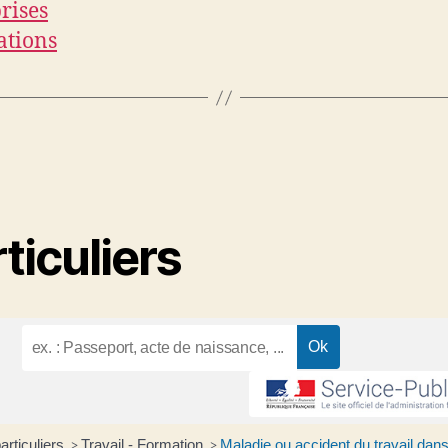
rises
ations
ticuliers
articuliers
Travail - Formation
Maladie ou accident du travail dans
>
>