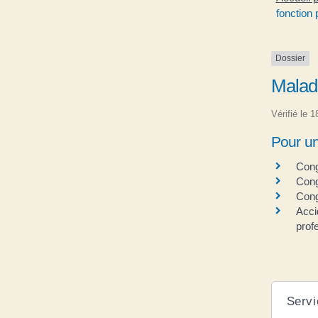
fonction 
Dossier
Maladi
Vérifié le 
Pour un
Cong
Cong
Cong
Acci
prof
Servi