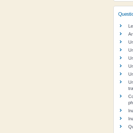
Questi
Le
Ar
Un
Un
Un
Un
Un
Un
tr
Co
ph
In
In
Qu