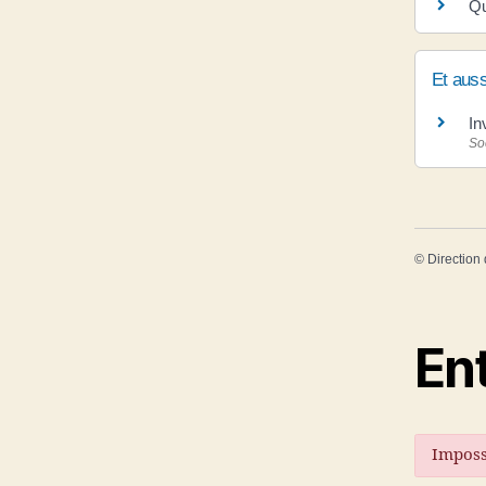
Qu
Et auss
In
So
©
Direction 
En
Imposs