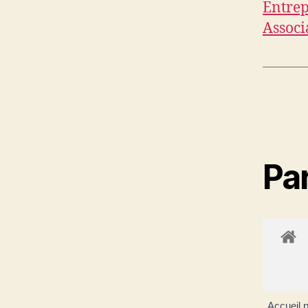
Entrep
Associ
Par
Accueil p