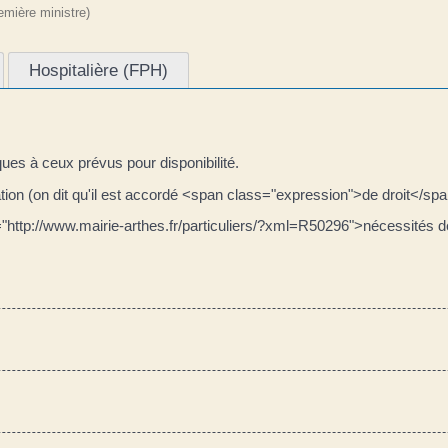
remière ministre)
Hospitalière (FPH)
ues à ceux prévus pour disponibilité.
ation (on dit qu'il est accordé <span class="expression">de droit</spa
"http://www.mairie-arthes.fr/particuliers/?xml=R50296">nécessités d