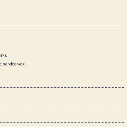
n>).
e service</a>.